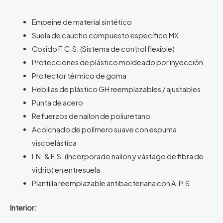
Empeine de material sintético
Suela de caucho compuesto específico MX
Cosido F.C.S. (Sistema de control flexible)
Protecciones de plástico moldeado por inyección
Protector térmico de goma
Hebillas de plástico GH reemplazables / ajustables
Punta de acero
Refuerzos de nailon de poliuretano
Acolchado de polímero suave con espuma
viscoelástica
I.N. & F.S. (Incorporado nailon y vástago de fibra de
vidrio) en entresuela
Plantilla reemplazable antibacteriana con A.P.S.
Interior: