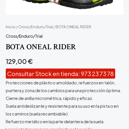
Inicio
/
Cross/Enduro/Trial
/ BOTA ONEAL RIDER
Cross/Enduro/Trial
BOTA ONEAL RIDER
129,00
€
Consultar Stock en tienda: 973 23 73 78
Protecciones de plástico amoldado, refuerzos en talón,
puntera y zona de los cambios para una protección óptima.
Cierre de anilla micrométrica, rápido y eficaz.
Suela antideslizante y resistente para su uso en la pista o en
los caminos (suela recambiable).
Refuerzo metálico en la parte delantera de la suela.