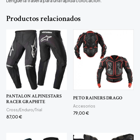
Lengüeta trasera para una rápida colocación.
Productos relacionados
PANTALON ALPINESTARS
PETO RAINERS DRAGO
RACER GRAPHITE
Accesorios
Cross/Enduro/Trial
79,00
€
87,00
€