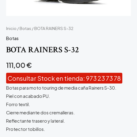
Inicio
/
Botas
/ BOTA RAINERS S-32
Botas
BOTA RAINERS S-32
111,00
€
Consultar Stock en tienda: 973 23 73 78
Botas para moto touring de media caña Rainers S-30.
Piel con acabado PU.
Forro textil.
Cierre mediante dos cremalleras.
Reflectante trasero y lateral.
Protector tobillos.