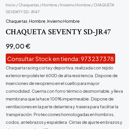
Inicio
/
Chaquetas
/
Hombre
/
Invierno Hombre
/ CHAQUETA
SEVENTY SD-JR47
Chaquetas
,
Hombre
,
Invierno Hombre
CHAQUETA SEVENTY SD-JR47
99,00
€
Consultar Stock en tienda: 973 23 73 78
Chaqueta
racing
corta y deportiva, realizada con tejido
exterior en poliéster 600D de alta resistencia. Dispone de
inserciones de neopreno en el cuello para mayor
comodidad. Cuenta con forro térmico desmontable, y lleva
membrana que la hace 100% impermeable. Dispone de
ventilaciones en la parte delantera y trasera para facilitar la
transpiración. Protecciones homologadas en hombros,
codos, antebrazos y espaldera. Cintas de ajuste en brazos y