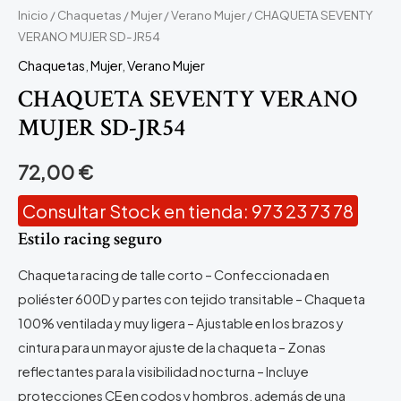
Inicio
/
Chaquetas
/
Mujer
/
Verano Mujer
/ CHAQUETA SEVENTY
VERANO MUJER SD-JR54
Chaquetas
,
Mujer
,
Verano Mujer
CHAQUETA SEVENTY VERANO
MUJER SD-JR54
72,00
€
Consultar Stock en tienda: 973 23 73 78
Estilo racing seguro
Chaqueta racing de talle corto – Confeccionada en
poliéster 600D y partes con tejido transitable – Chaqueta
100% ventilada y muy ligera – Ajustable en los brazos y
cintura para un mayor ajuste de la chaqueta – Zonas
reflectantes para la visibilidad nocturna – Incluye
protecciones CE en codos y hombros, además de una