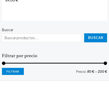
89,00
€
Buscar
BUSCAR
Filtrar por precio
P
P
Precio:
80 €
—
200 €
FILTRAR
r
r
e
e
c
c
i
i