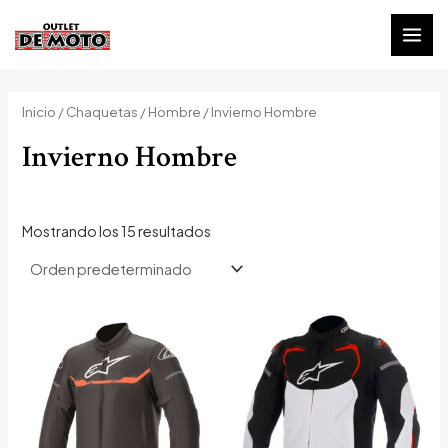
Ir
al
MAI
contenido
MEN
Inicio
/
Chaquetas
/
Hombre
/ Invierno Hombre
Invierno Hombre
Mostrando los 15 resultados