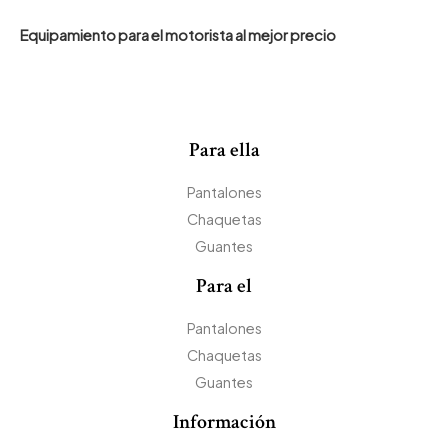
Equipamiento para el motorista al mejor precio
í
á
n
x
i
i
Para ella
Pantalones
Chaquetas
Guantes
Para el
Pantalones
Chaquetas
Guantes
Información