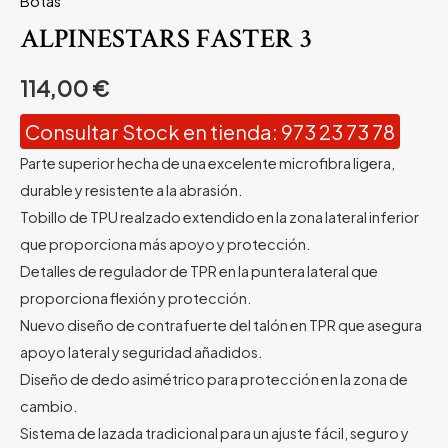
Botas
ALPINESTARS FASTER 3
114,00
€
Consultar Stock en tienda: 973 23 73 78
Parte superior hecha de una excelente microfibra ligera,
durable y resistente a la abrasión.
Tobillo de TPU realzado extendido en la zona lateral inferior
que proporciona más apoyo y protección.
Detalles de regulador de TPR en la puntera lateral que
proporciona flexión y protección.
Nuevo diseño de contrafuerte del talón en TPR que asegura
apoyo lateral y seguridad añadidos.
Diseño de dedo asimétrico para protección en la zona de
cambio.
Sistema de lazada tradicional para un ajuste fácil, seguro y