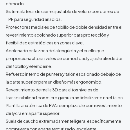
cómodo.
Sistema lateral de cierre ajustable de velcro con correa de
TPR para seguridad añadida.
Protectores mediales de tobillo de doble densidad entre el
revestimiento acolchado superior para protección y
flexibilidad estratégicas en zonas clave.
Acolchado en la zona de la lengüeta y el cuello que
proporciona altos niveles de comodidad y ajuste alrededor
del tobillo y el empeine.
Refuerzo interno de puntera y talón escalonado debajo de
la parte superior para un diseño más ergonómico.
Revestimiento de malla 3D para altos niveles de
transpirabilidad con micro gamuza antideslizante en el talón.
Plantilla anatómica de EVA reemplazable con revestimiento
de lycra en la parte superior.
Suela de caucho extremadamente ligera, específicamente
compuesta con agarre texturizado, excelente