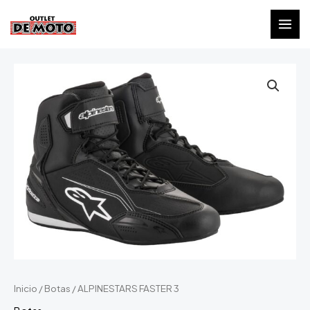
Ir
al
MAI
contenido
MEN
Inicio
/
Botas
/ ALPINESTARS FASTER 3