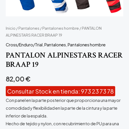
Inicio
/
Pantalones
/
Pantalones hombre
/ PANTALON
ALPINESTARS RACER BRAAP 19
Cross/Enduro/Trial
,
Pantalones
,
Pantalones hombre
PANTALON ALPINESTARS RACER
BRAAP 19
82,00
€
Consultar Stock en tienda: 973 23 73 78
Con panel en la parte posterior que proporciona una mayor
comodidad y flexibilidad en la parte de la cintura y la parte
inferior de la espalda.
Hecho de tejido y nylon, con recubrimiento de PU para una