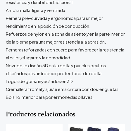
resistencia y durabilidad adicional.
Amplia malla, ligera y ventilada.
Pernera pre-curvada y ergonómica para un mejor
rendimiento en la posición de conducción.
Refuerzos de nylon en la zona de asiento y en la parte interior
de la pierna para una mejor resistencia a la abrasión.
Perneras reforzadas con cuero para favorecer la resistencia
al calor, el agarre y la comodidad.
Novedoso diseño 3D en la rodilla y paneles ocultos
diseñados para introducir protectores de rodilla.
Logos de goma inyectados en 3D.
Cremallera frontal y ajuste en la cintura con dos lengüetas.
Bolsillo interior para poner monedas o llaves.
Productos relacionados