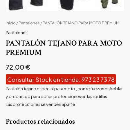
Inicio
/
Pantalones
/ PANTALÓN TEJANO PARA MOTO PREMIUM
Pantalones
PANTALÓN TEJANO PARA MOTO
PREMIUM
72,00
€
Consultar Stock en tienda: 973 23 73 78
Pantalón tejano especial para moto , con refuezos en keblar
y preparado para poner protecciones en las rodillas.
Las protecciones se venden aparte.
Productos relacionados