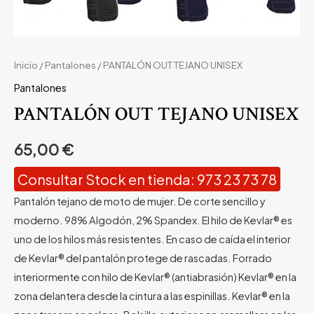
Inicio
/
Pantalones
/ PANTALÓN OUT TEJANO UNISEX
Pantalones
PANTALÓN OUT TEJANO UNISEX
65,00
€
Consultar Stock en tienda: 973 23 73 78
Pantalón tejano de moto de mujer. De corte sencillo y
moderno. 98% Algodón, 2% Spandex. El hilo de Kevlar® es
uno de los hilos más resistentes. En caso de caída el interior
de Kevlar® del pantalón protege de rascadas. Forrado
interiormente con hilo de Kevlar® (antiabrasión) Kevlar® en la
zona delantera desde la cintura a las espinillas. Kevlar® en la