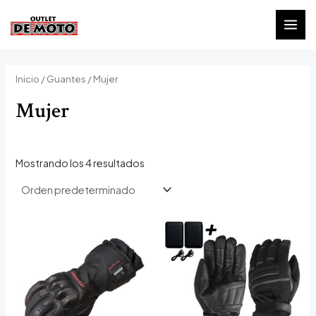
Ir
al
MAI
contenido
MEN
Inicio
/
Guantes
/ Mujer
Mujer
Mostrando los 4 resultados