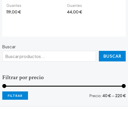
Guantes
Guantes
119,00
€
44,00
€
Buscar
BUSCAR
Filtrar por precio
P
P
Precio:
40 €
—
220 €
FILTRAR
r
r
e
e
c
c