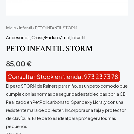
Inicio
/
Infantil
/ PETO INFANTIL STORM
Accesorios
,
Cross/Enduro/Trial
,
Infantil
PETO INFANTIL STORM
85,00
€
Consultar Stock en tienda: 973 23 73 78
El peto STORM de Rainers para niño, es un peto cómodo que
cumple con las normas de seguridad establecidas por la CE.
Realizado en PetPolicarbonato, Spandex y Licra, y con una
resistente malla de poliéster. Incorpora una faja y protector
de clavícula. Este peto es ideal para proteger a los más
pequeños.